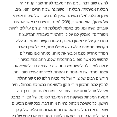
להשיג שום דבר… אם הינך מעבר לפחד שבריקנות זוהי
הבלגה אמיתית". הבלגה זו משמעה שכוח הריכוז הוא יציב,
איתן וסבלני. "אלה מאיתנו שאין להם ניסיון של טיפוח אמיתי
של אימון", הוא ממשיך, (209) "אינם יודעים כי כאשר אנשים
עובדים קשה ומגיעים באמת לממלכת הריק, הם עלולים להיות
מפוחדים". מומלץ לנו על כן להתמיד בעבודת המדיטציה
בהדרגה, על-ידי אימון מוגבר, בעבודה קשה ומתמדת. ללא
הקדשה מתמדת זו לא נשיג אפילו פחד, לא כל שכן הארה!
הפחד מהריק נכנס וכובש את מוחנו מאחר ואנו מורגלים
לתפוש כל אשר מופיע בהתנסות שלנו. התבוננות בציור זן
יכולה לעזור לנו להשתמש בתפישה זו עצמה כדי להוציא את
עצמנו מתחושת אי-הנוחות והפחד. לצייר זה אפילו טוב יותר.
חודשים רבים של ציור ושל מדיטציה חלפו לפני שהתחלתי
להבין למה התכוון מורי הזקן ב"פואמה במשיכת מכחול". היה
עלי ללמוד למוסס את דעותי הקדומות ולהתבונן בדרך בה
תנועת המכחול משקפת את המעבר לכוונתו של הצייר. במבט
ראשון, כל משיכת מכחול נראית אותו דבר. ככל שאנו מביטים
ועוצרים את תהליכי השפיטה וההתנגדות הרגילים שלנו, כך
ההבדלים הדקים ביובש או בלחות, במהירות או בלחץ של כל