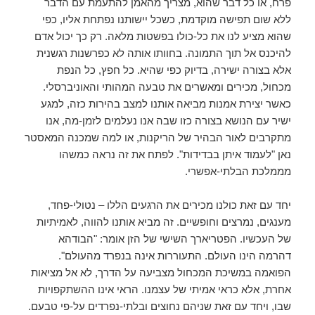
פרח, או כל דבר שהוא, מצריך מהאמן להתעמת עם הדבר
ללא שום תפישה מוקדמת, כשכל יישותנו נפתחת אליו, כפי
שהוא מציע לנו את כל-כולו בפשטות מלאה. רק כך יכול אדם
להיכנס אל תוך התמונה. בחוותו אותה לא כפרשנות רגשנית
אלא בצורה ישירה, בדיוק כפי שהיא. כל חפץ, כל הנפת
מכחול, מכירים ומאשרים את טבעה המהותי והאוניברסלי.
כאשר יצירת אמנות מביאה אותנו למצב בהירות כזה, למגע
ישיר עם הנושא בצורה כזו שבה אנו נעלמים לזמן-מה, אנו
מתקרבים לאור הבהיר של הריקנות, או למה שמכנה המאסטר
נאן "לעמוד איתן בבדידות". לפתח את זה נראה כמשהו
מממלכת הבלתי-אפשרי.
יחד עם זאת כולנו מכירים את הרגעים הללו – נטולי-פחד,
מענגים, נמרצים וחופשיים. זה מביא אותנו להווה, לאמיתיות
של העכשיו. הפטריארך השישי של הזן אומר: "הבודהא
דהרמה הינו העולם. התעוררות אינה בנפרד מהעולם".
הפואמה במשיכת המכחול מצביעה על הדרך, לא אל מציאות
אחרת, אלא כראי אמיתי של עצמנו. הראי אינו ההשתקפויות
שבו, ויחד עם זאת שניהם נחוצים ובלתי-נפרדים על-פי טבעם.