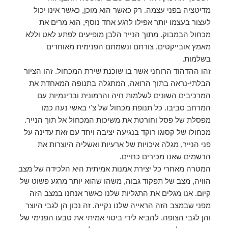
מדיטציה בפני עצמה. רק כאשר הוא מוכן, כאשר אינו יכול
לעצור בעצמו יותר אפילו לרגע אחד נוסף, הוא מרים את
מכחול הבמבוק. מתוך הנייר הלבן מופיעים לפתע לאט וללא
מאמץ אובייקטים, צורתם ונשמתם הפנימית מאוחדים
בשלמות.
זהו ההדהוד הרוחני אשר בו שוכנת שירת המכחול. זהו הציור
הבלתי-נראה בתוך הרואה, המתגלה בתנופה המאחדת את
המרכיבים השונים לשלמות חיה והרמונית ובדינמיות עם
המרחב סביבו. כל תנופת מכחול של צ'י באשי נעה כמו
מפסלת של פסל וחורטת את משיכות המכחול אל תוך הנייר.
מכחולו של קסוגו רוקד בנגיעה יציבה ויחד עם זאת עדינה על
פני הנייר, מגלה איכויות של ארעיות ואשליה היוצרות את
הרשמים שאנו מכירים כחיים.
המטרה מאחרי כל יצירת אמנות אמיתית היא הלכידה של מצב
הוויה, מצב של תפקוד גבוה, משהו שהוא יותר מרגע פשוט של
קיום. אנו מגלים את התגליות שלנו כאשר אנחנו במצב הזה
מפני שבמצב הזה הראייה שלנו נקייה. זה נכון הן לגבי היוצר
והן לגבי הצופה. להביא לידי ביטוי אמיתי את טבעו הפנימי של