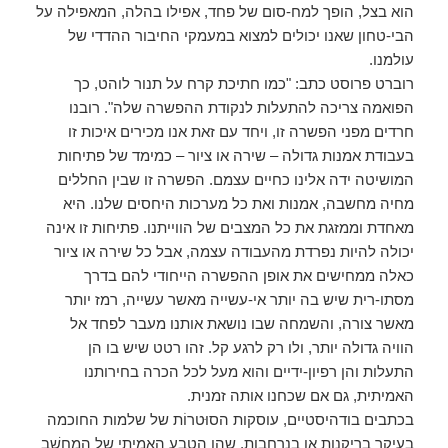
הוא בצל, הופך למח-סום של פחד, אפילו בהלה, המאפילה על
הבי-טחון שאנו יכולים למצוא במעמקי החיבור ההדדי של
עולמנו.
רוברט פרוסט כתב: "כמו חתיכת קרח על תנור לוהט, כך
הפואמה צריכה להתעלות לנקודת ההפשרה שלה". רובנו
חרדים מפני הפשרה זו, ויחד עם זאת אנו מכירים איכות זו
בעבודת אמנות גדולה – שירה או ציור – כמימד של פתיחות
המושיטה ידה אלינו כחיים עצמם. הפשרה זו שבין החללים
מחיה מחשבה, אמנות ואת כל מערכות היחסים שלנו. היא
מאחדת וממזגת את כל המצבים של הווייתנו. פתיחות זו אינה
יכולה להיות נפרדת מהעבודה עצמה, אבל כל שירה או ציור
כאלה ממחישים את אופן ההפשרה הייחודי להם בדרך
מסתו-רית שיש בה יותר אי-עשייה מאשר עשייה, רמז יותר
מאשר צורה, והשמחה שבו נושאת אותנו מעבר לפחד אל
הוויה גדולה יותר, ולו רק לרגע קל. זהו רטט שיש בו הן
התעלות והן רפיון-ידיים והוא מעל לכל הכרה בחירותנו
האמיתית, גם אם שכחנו אותה זמנית.
בכתבים בודהיסטיים, עוסקות הסוּטרוֹת של שלמות החוכמה
בעיקר בריקנות או בנרחבות, שהן הטבע האמיתי של המַחשָׁב