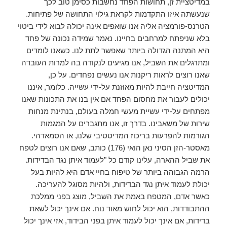
במדיטציית זן, תחושות הפחד נחשבות כסימן טוב לכך
שנעשתה איזו התקדמות לקראת גילוי התחושה של פתיחות.
הטרנס-פורמציה אליה אנו שואפים אינה יכולה לבוא לידי ביטוי
בלא שניפתח למרחבים בחיינו. נאמר שמידה נכונה של פחד
היא המתנה הגדולה ביותר שאפשר לתת לנו. כשאנו לומדים
ומתרגלים את השביל, אנו מגיעים לנקודה בה למרות העובדה
שאנו רוצים לראות ריקנות אנו נעשים נפחדים. על כן,
המדיטציה חייבת להיות מאוזנת על-ידי עשייה. כלומר, איננו
יכולים לעבור את מחסום הפחד אם אין בנו את התכונות שאנו
מפתחים על-ידי עשיית מעשי חמלה בעולם, בנתינת מנחות
שירות של משאבינו. בדרך זו, אנו מתגברים על המגמות
הגורמות להפרעות בריכוז המדיטטיבי שלנו, או הסמאדהי.
מאסטר-הזן הסיני נאן הואי (176) כותב, שאם אנו רוצים לטפח
את שביל ההארה, עלינו קודם כל "לעמוד איתן נגד הבדידות.
הרמה הגבוהה ביותר של טיפוח בחיי אדם היא להיות בעל
יכולת לעמוד איתן נגד הבדידות, ולהיות מסוגל להעריכה.
כאשר אדם, המטפח באמת את השביל, מוצג בפני ממלכת
ההתבודדות, הוא יכול לחוש מאוד נוח. אם אינך יכול לשאת
בדידות, אם אינך יכול לעמוד איתן בפני הבידוד, אזי אינך יכול