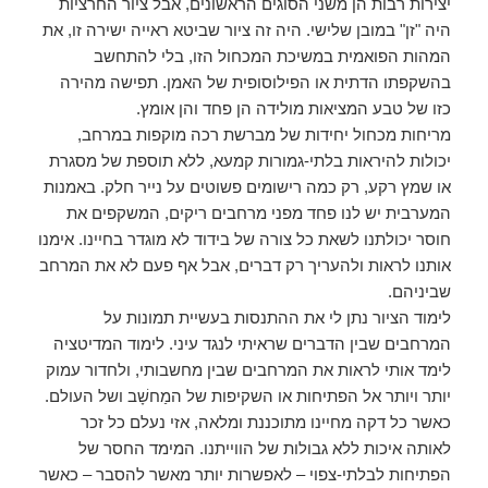
יצירות רבות הן משני הסוגים הראשונים, אבל ציור החרציות
היה "זן" במובן שלישי. היה זה ציור שביטא ראייה ישירה זו, את
המהות הפואמית במשיכת המכחול הזו, בלי להתחשב
בהשקפתו הדתית או הפילוסופית של האמן. תפישה מהירה
כזו של טבע המציאות מולידה הן פחד והן אומץ.
מריחות מכחול יחידות של מברשת רכה מוקפות במרחב,
יכולות להיראות בלתי-גמורות קמעא, ללא תוספת של מסגרת
או שמץ רקע, רק כמה רישומים פשוטים על נייר חלק. באמנות
המערבית יש לנו פחד מפני מרחבים ריקים, המשקפים את
חוסר יכולתנו לשאת כל צורה של בידוד לא מוגדר בחיינו. אימנו
אותנו לראות ולהעריך רק דברים, אבל אף פעם לא את המרחב
שביניהם.
לימוד הציור נתן לי את ההתנסות בעשיית תמונות על
המרחבים שבין הדברים שראיתי לנגד עיני. לימוד המדיטציה
לימד אותי לראות את המרחבים שבין מחשבותי, ולחדור עמוק
יותר ויותר אל הפתיחות או השקיפות של המַחשָׁב ושל העולם.
כאשר כל דקה מחיינו מתוכננת ומלאה, אזי נעלם כל זכר
לאותה איכות ללא גבולות של הווייתנו. המימד החסר של
הפתיחות לבלתי-צפוי – לאפשרות יותר מאשר להסבר – כאשר