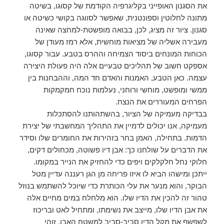
את הסגנון האופייני בקליגרפיה הקודמת של קסוגו, בשיטה
מתונה לחלוטין וספונטנית, שאפשר לסווגה בקושי כשיטה או
סגנון. ציור זה מציג, לכן, בבואה מופשטת-למחצה שאינה
מעבירה אשליה של מציאות מוחשית, אלא רמז מעודן של
הכוחות המונחים ביסוד הצמיחה וההרס בטבע. עבור קסוגו,
אספקט חשוב של תהליכים טבעיים אלה היה פעולת היצירה
עצמה. כאן הטבע, האמנות והאדם חד המה, וההבחנות בין
ממשי ומופשט, מוחשי ורוחני, נעלמות נוכח חמקמקות
הפרחים המעוררים את הנצח.
בבדיקה מעמיקה של הציור, בהשתהותנו להסתכלות
מעמיקה, אנו יכולים לדמיין את התהליך המחשבתי של יצירת
הדמות. בתחילה, האמן בחר בזהירות את החומרים שלו וסידר
את הדברים על שולחנו כך: אבן דיו פשוטה, מכחולים דקים,
חלוקי נחל חלקלקים ויפים כדי להחזיק את הנייר במקומו.
ייתכן ומישהו הביא לו איזו פריחה מן הגן רעננה עדיין מטל
הבוקר, והוא מנער את עלי הכותרת כדי שיוכל להשתמש בנוזל
טהור זה להכין את הדיו שלו. הוא מלחלח במים מחיים אלה
את אבן הדיו שלו, מייצב את נשימתו, ומתחיל לאט ובריכוז
לשפשף את מקל הדיו סביב-סביב למשטח האבן. זוהי