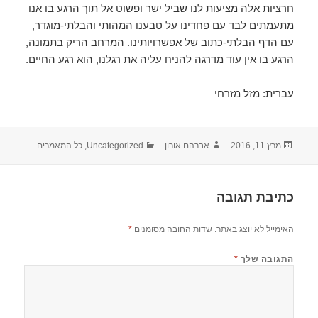
חרציות אלה מציעות לנו שביל ישר ופשוט אל תוך הרגע בו אנו
מתעמתים לבד עם פחדינו על טבענו המהותי והבלתי-מוגדר,
עם הדף הבלתי-כתוב של אפשרויותינו. המרחב הריק בתמונה,
הרגע בו אין עוד מדרגה להניח עליה את רגלנו, הוא רגע החיים.
________________________________________
עברית: מזל מזרחי
פורסם
מחבר
קטגוריות
מרץ 11, 2016
אברהם אורון
Uncategorized
,
כל המאמרים
בתאריך
כתיבת תגובה
האימייל לא יוצג באתר.
שדות החובה מסומנים
*
התגובה שלך
*