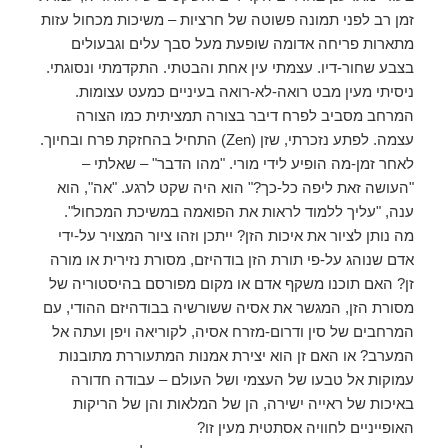
זמן רב לפני תמונה פשוטה של חרציות – משיכות מכחול עזות
מתארות פריחה אדומה שופעת מעל סבך עלים וגבעולים
בצבע שחור-דיו. עצמתי עין אחת והבטתי. התקדמתי ונסוגתי.
ניסיתי מעין מבט רואה-לא-רואה בעיניים כמעט עצומות.
המרחב מסביב לפרח דיבר בצורה תמציתית כמו הצורה
עצמה. לפתע נזכרתי, שזן (Zen) התחיל בהחזקת פרח ובחיוך.
לאחר זמן-מה הופיע לידי מורי. "מהו הדבר" – שאלתי –
"העושה זאת ליפה כל-כך?" הוא היה שקט לרגע. "אה", הוא
ענה, "עליך ללמוד לראות את הפואמה במשיכת המכחול".
מה נותן לציור את איכות הזן? ייתכן וזהו ציור המצויר על-ידי
אדם שנוהג על-פי תורת הזן בודהיזם, מסורת נזירית או מורה
זן? האם תוכנו משקף אדם או מקום מפורסם בהיסטוריה של
מסורת הזן, המגשר את אסיה ששורשיה בבודהיזם ההודי, עם
המרחבים של סין ודרום-מזרח אסיה, לקוריאה ויפן ועתה אל
המערב? או האם זן הוא יצירת אמנות המתעוררת מתובנות
עמוקות אל טבעו של העצמי ושל העולם – עבודה חדורה
באיכות של ראייה ישירה, הן של המלאות והן של הריקות
האופייניים לחוויה אסתטית מעין זו?