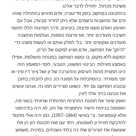
משיכת מכחול, יתחילו לדבר אלינו.
בהתבוננו במַחשָׁב בזמן מדיטציה, אדם מרגיש בהתחלה שזהו
זרם של מחשבות ורשמים שלא ניתן לחדור מבעדן. אבל עם
האימון האדם מוצא פרצות, בקיעים, ודרך הפרצות הללו תחומי
חשיבה מעודנים יותר, ואז פרצות נוספות, ועולמות מחשבה
מעודנים ושקופים יותר. בלי לסלק אותם או לעשות משהו כדי
"לרוקן" את המַחשָׁב, אדם מגיע למקום של הריק,
המקום-ללא-מקום, בו נמצא המַחשָׁב במנוחה מושלמת, אפילו
באמצע פעילות. הביטוי הפשוט, הטבעי, חסר-המאמץ הזה
הינו תמצית מהות העיסוק וההערכה של זן ושל ציור דיו סיני או
יפני מסורתי. בהסתכלות על תמונה כזו, ניתן להבחין בתוכן
ובטבע המַחשָׁב גם יחד. כשאנו מציירים תמו-נה, אנחנו עושים
את טבענו ברור וגלוי לעין.
האמן שיצר את תמונת החרציות המיוחדת שראיתי בטאי-פה,
האפופה בניחוח הישיר והתמציתי של הזן, לא היה בודהיסטי
אלא קונפוציאני. צ'י באישי (1864–1957), כמו היה אולי מתנגד
להדבקת תווית זן לאומנותו, ויחד עם זאת תכונות הזן הן אלו
שעושות את הציורים שלו כה בלתי-נשכחים. בסינית, משמש