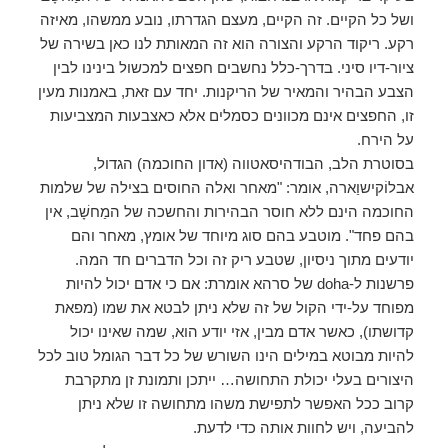
ושל כל הקיים. זה הקיים, מעצם הגדרתו, נובע ממשהו, מאיזה
רקע. ריקוד הרקע והצורה הוא זה המאותת לנו כאן בשירה של
ציור-דיו סיני. בדרך-כלל נחשבים חפצים למכשול בינינו לבין
הצבע הבהיר והמאיר של הריקנות. יחד עם זאת, באמנות מעין
זו, החפצים אינם מכוונים כסמלים אלא כאצבעות המצביעות
על הירח.
בסוטרת הלב, הבודהיסאטווה (אדון החוכמה) הגדול,
אבלוֹקישוַארה, אומר: "מאחר ואלה החוסים בצילה של שלמות
החוכמה הינם ללא חוסר הבהירות והחשכה של המַחשָׁב, אין
בהם פחד". מוטבע בהם סוג מיוחד של אומץ, מאחר והם
יודעים מתוך ניסיון, שטבע ריק זה וכל הדברים חד המה.
פרשנות ל-doha של סרהא אומרת: אם כי אדם יכול להיות
מפוחד על-ידי הקול של זה שלא ניתן לבטא את שמו (מפאת
קדושתו), כאשר אדם מבין, אזי יודע הוא, שמה שאינו יכול
להיות מבוטא במילים הינו השורש של כל דבר הגומל טוב לכל
היצורים בעלי יכולת התחושה… ייתכן ותמונת זן מתקרבת
קרוב ככל האפשר לתפישת משהו מתחושה זו שלא ניתן
להביעה, ויש לחוות אותה כדי לדעת.