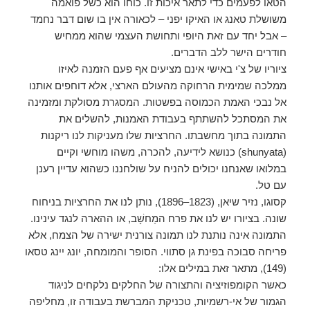
הטאו לפעמים כדי לתאר איכות זו. כוחו הוא כשל פואמה
משושלת טאנג או האיקו יפני – לכאורה אין בו שום דבר נחמד
– אבל יחד עם זאת היופי ותחושת העצמי שהוא ממחיש
חודרים הישר ללב הדברים.
ציוריו של צ'י באישי אינם מציעים אף פעם הזמנה לאיזו
ממלכה שמימית הרחוקה מהעולם הארצי, אלא דוחפים אותנו
אל נבכי האמת הכמוסה בפשטות. המסגרת מסולקת ומזמינה
את המסתכל להשתתף בעבודת האמנות, להשלים את
התמונה בתוך מחשבתו. החרציות שלו מעניקות לנו ריקנות
(shunyata) כנושא לידיעה, להכרה, משהו מוחשי וקיים
במלואו שאנחנו יכולים להניח על שולחננו כשהוא עדיין רענן
עם טל.
קסוגו, נזיר שיאן, (1823–1896), נותן לנו את החרציות בניחוח
שונה. בציורו יש לנו את פרח המַחשָׁב, או ההארה לנגד עינינו.
התמונה אינה נותנת לנו תמונה צורנית ישירה של הצמח, אלא
פריחה סבוכה בפינת גן סתווי. הסופר והמומחה, יונג יינג טסאו
(149), מתאר זאת במילים אלו:
כאשר הקומפוזיציה והתצורה של החלקים נלקחים לניגוד
הגמור של אי-רשמיות, טכניקת המברשת בעבודה זו, מחליפה