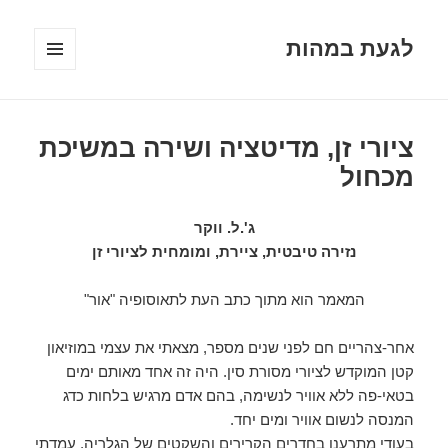
לגעת במהות
תפריטים
ווידג'טים
ציורי זן, מדיטציה ושירה במשיכת
מכחול
ג'.ל. ווקר
נזירה טיבטית, ציירת, ומומחית לציורי זן
המאמר הוא מתוך כתב העת לתאוסופיה "אור"
אחר-צהריים חם לפני שנים מספר, מצאתי את עצמי במוזיאון
קטן המוקדש לציורי מסורת סין. היה זה אחד מאותם ימים
בטאי-פה ללא אוויר לנשימה, בהם אדם מרגיש בלחות כדג
המנסה לנשום אוויר ומים יחד.
בעודי מתרענן בחדרים הקרירים והשקטים של הגלריה, עמדתי