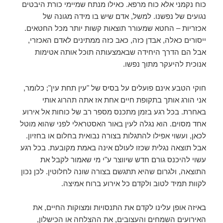
כוח נקמני אלא כוח מרפא. כאילו מנתח שמיימי כורת היבטים
נגועים של נפשנו. למשל, אדם שיש בו מידה מגונה של
אכזריות – החטא שמעורר תוצאות קשות יותר מכל החטאים.
ייסורים כאלה, אבדן כזה, כאב כזה ממתינים לאדם האכזרי,
אבל הם הדרך היחידה שבאמצעותה תוכל אותה אטימות
אנוכית להיעקר מתוך נפשו.
חוקי הטבע אינם פועלים על בסיס של "עין תחת עין"; כלומר,
אני הורג אותך בתקופת חיים אחת אז אתה תהרוג אותי
באחרת. בכל רגע בזמן מתכנס מספר רב של כוחות אל אירוע
אחד מסוים. הוא נגלה לעין באור האסטראלי לפני שהוא מוטל
לכאן, ועשוי אפילו להתגלות בצורה נבואית בחלום או בחזיון.
אבל תוצאה נגלית שכזו לעולם אינה באמת מקובעת. בכל רגע
עשוי להיכנס גורם חדש שיווצר ע"י מי שאמור לקבל את
התוצאה, ולגרום שהיא תתגשם בצורה שונה לחלוטין. לכן נכון
לקוות תמיד לטוב ולקדם כל אירוע ברוח אמיצה.
באיזה אופן עלינו לקדם את התנסויות ומצוקות החיים, את
האירועים השמחים והעצובים, את ההצלחה או הכישלון,