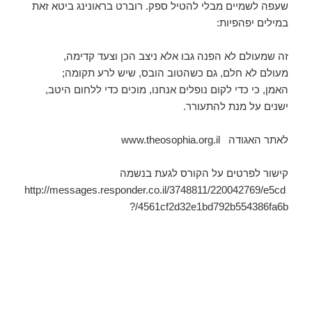
שעפה לשמיים מבלי להטיל ספק. רוברט בראונינג ביטא זאת
במילים יפהפיות:
זה שמעולם לא הפנה גבו אלא ניצב הכן וצעד קדימה,
מעולם לא חלם, גם כשהטוב הובס, שיש לרע תקומה;
האמן, כי כדי לקום נופלים אנחנו, מוכים כדי ללחום היטב,
ישנים על מנת להתעורר.
לאתר האגודה www.theosophia.org.il
קישור לפרטים על הקורס לגעת בנשמה
http://messages.responder.co.il/3748811/220042769/e5cd
4561cf2d32e1bd792b554386fa6b/?