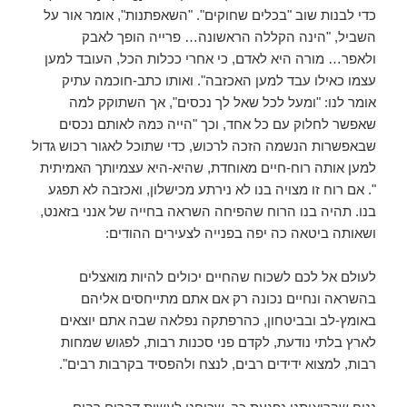
כדי לבנות שוב "בכלים שחוקים". "השאפתנות", אומר אור על
השביל, "הינה הקללה הראשונה… פרייה הופך לאבק
ולאפר… מורה היא לאדם, כי אחרי ככלות הכל, העובד למען
עצמו כאילו עבד למען האכזבה". ואותו כתב-חוכמה עתיק
אומר לנו: "ומעל לכל שאל לך נכסים", אך השתוקק למה
שאפשר לחלוק עם כל אחד, וכך "הייה כּמהּ לאותם נכסים
שבאפשרות הנשמה הזכה לרכוש, כדי שתוכל לאגור רכוש גדול
למען אותה רוח-חיים מאוחדת, שהיא-היא עצמיותך האמיתית
". אם רוח זו מצויה בנו לא נירתע מכישלון, ואכזבה לא תפגע
בנו. תהיה בנו הרוח שהפיחה השראה בחייה של אנני בזאנט,
ושאותה ביטאה כה יפה בפנייה לצעירים ההודים:
לעולם אל לכם לשכוח שהחיים יכולים להיות מואצלים
בהשראה ונחיים נכונה רק אם אתם מתייחסים אליהם
באומץ-לב ובביטחון, כהרפתקה נפלאה שבה אתם יוצאים
לארץ בלתי נודעת, לקדם פני סכנות רבות, לפגוש שמחות
רבות, למצוא ידידים רבים, לנצח ולהפסיד בקרבות רבים".