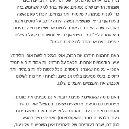
נניח שבריאותנו נפגעת כך, שכוחנו לעשות דברים רבים
ושמחת החיים שלנו נפגעים. אפשר בהחלט להשתמש בזה
כדי לפנות פנימה, לעולמות יותר נצחיים. הכרתי פעם אשה
בעלת גוף בריא, שמשאת נפשה היתה לרכב על סוסים ולצוד.
תאונה בשדה הציד דנה אותה לחיות את שארית חייה במיטה.
היא אמרה לי: "תמיד הייתי גוף בריא, וחשבתי רק על פעילות
גופנית. כעת אני מתחילה להיות נשמה".
האם החמצנו הזדמנויות רבות, אולי בגלל חולשת אופי מלידה?
יגיעו הזדמנויות אחרות. הכאב על הזדמנויות אבודות הוא תמיד
אנוכי – על מה שאנחנו הפסדנו. נוכל לנסות להיות בעתיד יותר
גדולים, בעלי מניעים בלתי אנוכיים, ולפתח יותר כוח לשלוט
ולכבוש את העצמיים העצֵלים שלנו.
האם נדמה שאנשים לעתים קרובות אינם מבינים את כוונתנו,
מייחסים לנו מניעים מרושעים שאינם בנמצא? אולי כבשנו
והסתרנו אותם בעבר, והפגם של צביעות העבר נושא פירות
כעת. תלמיד הנסתר [האוקולטיסט] האמיתי חייב להגיע
לנקודה, שבה דעותיהם של האחרים אינן משפיעות עליו עוד,