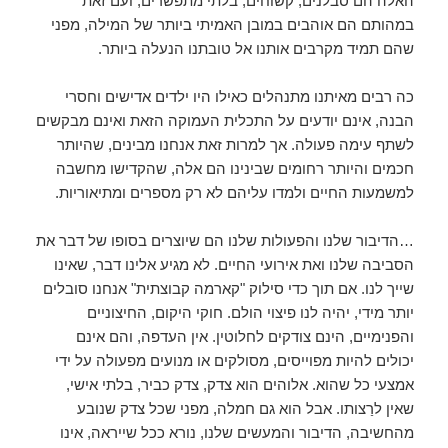
האלה הם סבלנים, קשוחים, בלתי מתפשרים, ועם זאת
במהותם הם אוהבים במובן האמיתי ביותר של המילה, מפני
שהם תמיד מקרבים אותנו אל טובתנו הנעלה ביותר.
כה רבים מאיתנו מתנהלים כאילו היו ילדים אדישים וחסרי
הבנה, אינם יודעים על התכלית העמוקה הזאת ואינם מבקשים
לשתף עימה פעולה. אך למרות זאת אנחנו מבינים, שהיותר
חכמים והיותר רחומים שבינינו הם אלה, שהקדישו מחשבה
למשמעות החיים ולמדו עליהם לא רק מספרים ומתיאוריות.
…הדיבור שלנו והפעולות שלנו הם שיוצרים בסופו של דבר את
הסביבה שלנו ואת אירועי החיים. לא מגיע אלינו דבר, שאינו
שייך לנו. אם תוך כדי סילוק "קארמה קבוצתית" אנחנו סובלים
יותר מידי, יהיה לנו פיצוי הולם. חוקי היקום, החיצוניים
והפנימיים, הינם צודקים לחלוטין. אין העדפה, והם אינם
יכולים להיות מפוייסים, מסולקים או מנועים מפעולה על ידי
אמצעי כל שהוא. אלוהים הוא צדק, צדק כביר, בלתי אישי,
שאין לרַצותו. אבל הוא גם חמלה, מפני שכל צדק שנובע
מהחשיבה, הדיבור והמעשים שלנו, נורא ככל שייראה, אינו