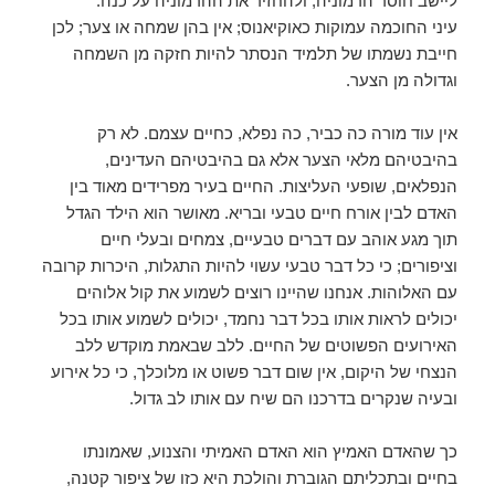
ליישב חוסר הרמוניה, ולהחזיר את ההרמוניה על כנה.
עיני החוכמה עמוקות כאוקיאנוס; אין בהן שמחה או צער; לכן
חייבת נשמתו של תלמיד הנסתר להיות חזקה מן השמחה
וגדולה מן הצער.
אין עוד מורה כה כביר, כה נפלא, כחיים עצמם. לא רק
בהיבטיהם מלאי הצער אלא גם בהיבטיהם העדינים,
הנפלאים, שופעי העליצות. החיים בעיר מפרידים מאוד בין
האדם לבין אורח חיים טבעי ובריא. מאושר הוא הילד הגדל
תוך מגע אוהב עם דברים טבעיים, צמחים ובעלי חיים
וציפורים; כי כל דבר טבעי עשוי להיות התגלות, היכרות קרובה
עם האלוהות. אנחנו שהיינו רוצים לשמוע את קול אלוהים
יכולים לראות אותו בכל דבר נחמד, יכולים לשמוע אותו בכל
האירועים הפשוטים של החיים. ללב שבאמת מוקדש ללב
הנצחי של היקום, אין שום דבר פשוט או מלוכלך, כי כל אירוע
ובעיה שנקרים בדרכנו הם שיח עם אותו לב גדול.
כך שהאדם האמיץ הוא האדם האמיתי והצנוע, שאמונתו
בחיים ובתכליתם הגוברת והולכת היא כזו של ציפור קטנה,