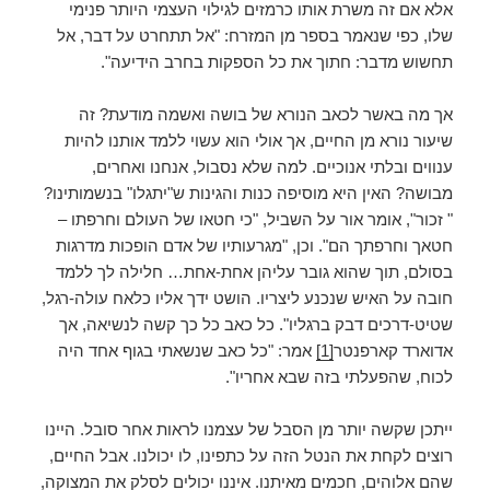
אלא אם זה משרת אותו כרמזים לגילוי העצמי היותר פנימי
שלו, כפי שנאמר בספר מן המזרח: "אל תתחרט על דבר, אל
תחשוש מדבר: חתוך את כל הספקות בחרב הידיעה".
אך מה באשר לכאב הנורא של בושה ואשמה מודעת? זה
שיעור נורא מן החיים, אך אולי הוא עשוי ללמד אותנו להיות
ענווים ובלתי אנוכיים. למה שלא נסבול, אנחנו ואחרים,
מבושה? האין היא מוסיפה כנות והגינות ש"יתגלו" בנשמותינו?
" זכור", אומר אור על השביל, "כי חטאו של העולם וחרפתו –
חטאך וחרפתך הם". וכן, "מגרעותיו של אדם הופכות מדרגות
בסולם, תוך שהוא גובר עליהן אחת-אחת… חלילה לך ללמד
חובה על האיש שנכנע ליצריו. הושט ידך אליו כלאח עולה-רגל,
שטיט-דרכים דבק ברגליו". כל כאב כל כך קשה לנשיאה, אך
אדוארד קארפנטר
[1]
אמר: "כל כאב שנשאתי בגוף אחד היה
לכוח, שהפעלתי בזה שבא אחריו".
ייתכן שקשה יותר מן הסבל של עצמנו לראות אחר סובל. היינו
רוצים לקחת את הנטל הזה על כתפינו, לו יכולנו. אבל החיים,
שהם אלוהים, חכמים מאיתנו. איננו יכולים לסלק את המצוקה,