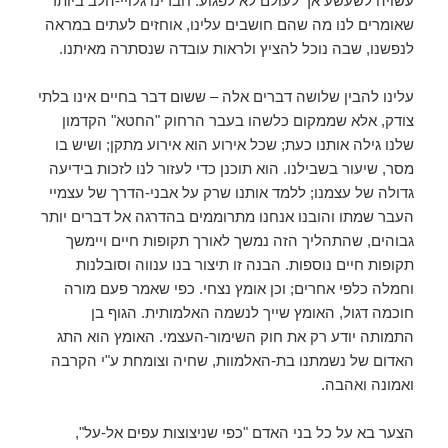
עשויה לשעשע אך לעולם לא לפגוע. חברינו גלויי-הלב ביותר
שאומרים לנו מה שהם חושבים עלינו, אוחזים לעתים במראה
לנפשנו, שבה נוכל להציץ ולראות עובדה שנסתרה מאיתנו.
עלינו להבין שלושה דברים אלה – ששום דבר בחיים אינו בלתי
צודק, אלא שממקום כלשהו בעבר הרחוק "החטא" הקדמון
שלנו גילה אותנו כעת; שכל אירוע הוא אירוע מתקן; ושיש בו
מסר, שיעור בשבילנו. הוא תוכנן כדי לעזור לנו לזכות בידיעה
גדולה של עצמנו; ללמד אותנו שרק על אבני-הדרך של עצמיי
העבר שמתו והובנו אנחנו מתרוממים בהדרגה אל דברים יותר
גבוהים, שהתהליך הזה נמשך לאורך תקופות חיים ויימשך
תקופות חיים נוספות. הבנה זו תיצור בנו ענווה וסובלנות
וחמלה כלפי אחרים; וכן אומץ נצחי. כפי שאמר פעם מורה
חוכמה דגול, האומץ שייך לנשמה האלמותית. הגוף בן
התמותה יודע רק את חוק השימור-העצמי. האומץ הוא התג
האדום של נשמתנו בת-האלמוות, שחיה וצומחת ע"י הקרבה
ואמונה ואהבה.
הצער בא על כל בני האדם "כפי שניצוצות עפים אל-על",