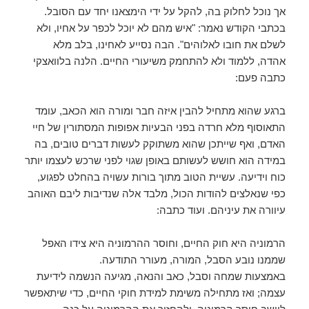
אך נוכל לחלוק בה, להקל על ידי הימצאנו יחד עם הסובל.
בכתבי הקודש נאמר: "איש מהם לא יוכל לכפר על אחיו, ולא
לשלם את חובו לאלוהים". הבה נסייע לאחינו, בלב מלא
אהדה, ללמוד ולא להתחמק משיעורי החיים. הלנה בלוואצקי
כתבה פעם:
ברגע שהוא מתחיל להבין איזה חבר ומורה הוא הכאב, עומד
התאוסוף מלא חרדה בפני הבעיות אפופות המסתורין של חיי
האדם, ואף שייתכן שהוא משתוקק לעשות דברים טובים, בה
במידה הוא חושש לעשותם באופן שגוי לפני שרכש לעצמו יותר
כוח וידיעה. עשיית הטוב מתוך בורות עשויה בהחלט לפגוע,
כפי שנאלצים להודות הכול, מלבד אלה שנדיבות ליבם האוהב
עיוורה את עיניהם. ועוד כתבה:
הרמוניה היא חוק החיים, וחוסר ההרמוניה היא צידו האפל
שממנו נובע הסבל, המורה, מעורר התודעה.
באמצעות שמחה וסבל, כאב והנאה, מגיעה הנשמה לידיעת
עצמה; ואז מתחילה משימת למידת חוקי החיים, כדי שיתאפשר