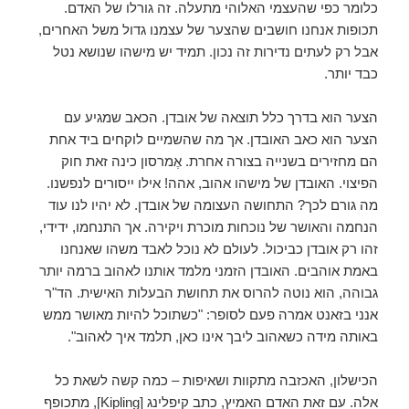
כלומר כפי שהעצמי האלוהי מתעלה. זה גורלו של האדם.
תכופות אנחנו חושבים שהצער של עצמנו גדול משל האחרים,
אבל רק לעתים נדירות זה נכון. תמיד יש מישהו שנושא נטל
כבד יותר.
הצער הוא בדרך כלל תוצאה של אובדן. הכאב שמגיע עם
הצער הוא כאב האובדן. אך מה שהשמיים לוקחים ביד אחת
הם מחזירים בשנייה בצורה אחרת. אֶמרסון כינה זאת חוק
הפיצוי. האובדן של מישהו אהוב, אהה! אילו ייסורים לנפשנו.
מה גורם לכך? התחושה העצומה של אובדן. לא יהיו לנו עוד
הנחמה והאושר של נוכחות מוכרת ויקירה. אך התנחמו, ידידי,
זהו רק אובדן כביכול. לעולם לא נוכל לאבד משהו שאנחנו
באמת אוהבים. האובדן הזמני מלמד אותנו לאהוב ברמה יותר
גבוהה, הוא נוטה להרוס את תחושת הבעלות האישית. הד"ר
אנני בזאנט אמרה פעם לסופר: "כשתוכל להיות מאושר ממש
באותה מידה כשאהוב ליבך אינו כאן, תלמד איך לאהוב".
הכישלון, האכזבה מתקוות ושאיפות – כמה קשה לשאת כל
אלה. עם זאת האדם האמיץ, כתב קיפלינג [Kipling], מתכופף