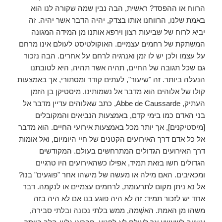
הרווח או ההפסד? ראשית, הבה נבין שמה שקורה לנו הוא
באמת שלנו, הרווחנו אותו בצדק, יהיה הדבר אשר יהיה. זה
יביא לרוח של שביעות רצון וירפא אותנו מן המידה המגונה
המשתקת של רחמים עצמיים. האוקולטיסט לעולם אינו מרחם
על עצמו ולכן יש לו זמן ואנרגיה לרחם על אחרים. הבה נזכור
גם שכל תגובה של החיים, תהיה אשר תהיה, היא לטובתנו
הנעלה ביותר. זה "שיעור", לעתים קודר ומסתורי, אך באמצעות
קולו של אלוהים הוא מדבר אל נשמותינו. מיסטיקן בן הזמן
העתיק, Abbe de Caussarde, כתב שאלוהים עדיין מדבר אל
בני האדם כמו בימי קדם, באמצעות הנביאים והמקובלים
[מיסטיקנים], אך יותר מכל באמצעות אירועי החיים. הוא מדבר
אל כל אדם דרך האירועים הקטנים של חיי היומיום, ואל אומות
דרך האירועים הגדולים המתרחשים בעולם. המקודשים
הגדולים חשו בזאת תמיד, אפילו כשהאירועים היו טרגיים
ומכאיבים. האם מילה או מעשה של מישהו אחר "פוגעים" בנו?
אל נא ניתן מקום לתרעומת, לרחמים עצמיים או לנקמה. דבר
אחד יש לזכור תמיד: זה לא היה פוגע בנו אם לא היה בזה
משהו מן האמת. האשָׁמה, ממש בלתי נכונה ובלתי סבירה,