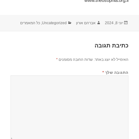
www.theosophia.org.il
פורסם
מחבר
קטגוריות
יוני 8, 2024
אברהם אורון
Uncategorized
,
כל המאמרים
בתאריך
כתיבת תגובה
האימייל לא יוצג באתר.
שדות החובה מסומנים
*
התגובה שלך
*