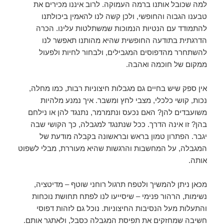
למה שכובל אותנו ברמה העמוקה. לרוב איננו מכירים את
טבענו הגבוה והחופשי, ולכן קשה לנו להאמין ביכולתנו
להתמודד עם הנטיות הנמוכות שמשתלטות עלינו. הכרה
הדרגתית בתודעה החופשית שהיא מהותנו תאפשר לנו
להשתחרר מהדפוסים המגבילים, ולבחור לחיות ולפעול
ממקום של חוכמה ואהבה.
אין ספק שיש בחיים גם מגבלות חיצוניות רבות, כמו מחלה,
נכות, קושי כלכלי, מצבי לחץ ומשבר. איך נמנע מלהיות
משועבדים להן? האם נכעס ונתמרמר, נתנגד להן או נילחם
בהן? זו אינה הדרך. ככל שנתנגד למגבלה, כך הקושי שבה
יגבר. הפתרון טמון בראש ובראשונה בקבלה מודעת של
המגבלה, על המחשבות והרגשות שהיא מעוררת, מבלי לשפוט
אותה.
מכאן ניתן להמשיך ולטפח תרגול רוחני שוטף – מדיטציה,
נשימות, הרהור פנימי – שיסייעו לנו לפתח תחושת נוכחות
והתעלות מעל הנסיבות החיצוניות. נוכל גם לזהות דפוסי
חשיבה שמחזקים את תפיסת המגבלה כסבל, ולאתגר אותם.