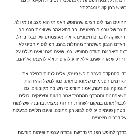
היכולת למצוא חופש פנימי בתוככי הנסיבות הקיימות, גם
כשיש בהן קושי ומגבלה?
ההוגים הגדולים הציעו שהחופש האמיתי הוא מצב פנימי ולא
תוצר של גורמים חיצוניים. הבודהא אמר שעוצמת הכמיהה
והתשוקה לדברים חיצוניים גדולה מעוצמתם של כבלי ברזל,
והאדם הנבון משתחרר מהתלות בהם. הפילוסוף הסיני לאו
דזה תיאר את האדם החופשי כמי שאינו נאחז ואינו נשלט על
ידי רכוש או הישגים, אלא יודע להרפות ולא להיצמד אליהם..
כדי להתקדם לעבר חופש פנימי, עלינו לזהות תחילה את
הגורמים הפנימיים שמונעים אותו, כמו למשל ההזדהות
העמוקה עם דעות, אמונות ודפוסי חשיבה מקובעים. גם
השאפתנות והמרדף המתמיד אחר הנאות וסיפוקים יכולים
לכבול אותנו במקום לשחרר. החרות נמצאת בהבנה ששלמות
ובטחון פנימיים יכולים לבוא רק מתוכנו, ואינם תלויים בבעלות
על דברים חיצוניים.
בדרך לחופש הפנימי נדרשת עבודה עצמית ופיתוח מודעות