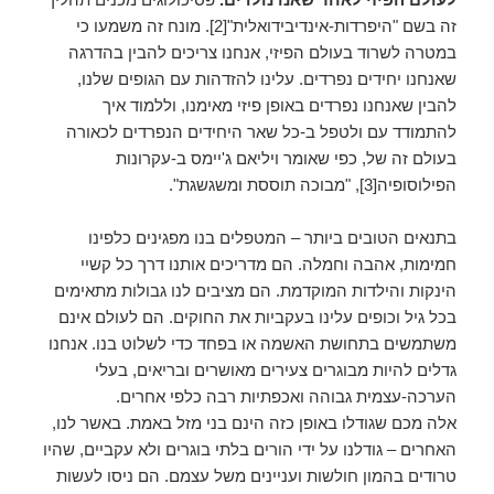
זה בשם "היפרדות-אינדיבידואלית"[2]. מונח זה משמעו כי
במטרה לשרוד בעולם הפיזי, אנחנו צריכים להבין בהדרגה
שאנחנו יחידים נפרדים. עלינו להזדהות עם הגופים שלנו,
להבין שאנחנו נפרדים באופן פיזי מאימנו, וללמוד איך
להתמודד עם ולטפל ב-כל שאר היחידים הנפרדים לכאורה
בעולם זה של, כפי שאומר ויליאם ג'יימס ב-עקרונות
הפילוסופיה[3], "מבוכה תוססת ומשגשגת".
בתנאים הטובים ביותר – המטפלים בנו מפגינים כלפינו
חמימות, אהבה וחמלה. הם מדריכים אותנו דרך כל קשיי
הינקות והילדות המוקדמת. הם מציבים לנו גבולות מתאימים
בכל גיל וכופים עלינו בעקביות את החוקים. הם לעולם אינם
משתמשים בתחושת האשמה או בפחד כדי לשלוט בנו. אנחנו
גדלים להיות מבוגרים צעירים מאושרים ובריאים, בעלי
הערכה-עצמית גבוהה ואכפתיות רבה כלפי אחרים.
אלה מכם שגודלו באופן כזה הינם בני מזל באמת. באשר לנו,
האחרים – גודלנו על ידי הורים בלתי בוגרים ולא עקביים, שהיו
טרודים בהמון חולשות ועניינים משל עצמם. הם ניסו לעשות