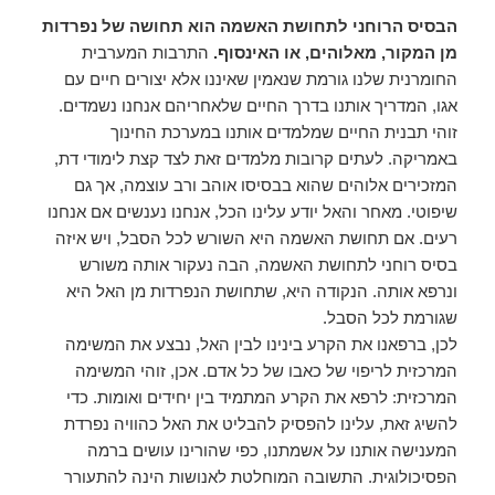
הבסיס הרוחני לתחושת האשמה הוא תחושה של נפרדות
מן המקור, מאלוהים, או האינסוף.
התרבות המערבית
החומרנית שלנו גורמת שנאמין שאיננו אלא יצורים חיים עם
אגו, המדריך אותנו בדרך החיים שלאחריהם אנחנו נשמדים.
זוהי תבנית החיים שמלמדים אותנו במערכת החינוך
באמריקה. לעתים קרובות מלמדים זאת לצד קצת לימודי דת,
המזכירים אלוהים שהוא בבסיסו אוהב ורב עוצמה, אך גם
שיפוטי. מאחר והאל יודע עלינו הכל, אנחנו נענשים אם אנחנו
רעים. אם תחושת האשמה היא השורש לכל הסבל, ויש איזה
בסיס רוחני לתחושת האשמה, הבה נעקור אותה משורש
ונרפא אותה. הנקודה היא, שתחושת הנפרדות מן האל היא
שגורמת לכל הסבל.
לכן, ברפאנו את הקרע בינינו לבין האל, נבצע את המשימה
המרכזית לריפוי של כאבו של כל אדם. אכן, זוהי המשימה
המרכזית: לרפא את הקרע המתמיד בין יחידים ואומות. כדי
להשיג זאת, עלינו להפסיק להבליט את האל כהוויה נפרדת
המענישה אותנו על אשמתנו, כפי שהורינו עושים ברמה
הפסיכולוגית. התשובה המוחלטת לאנושות הינה להתעורר