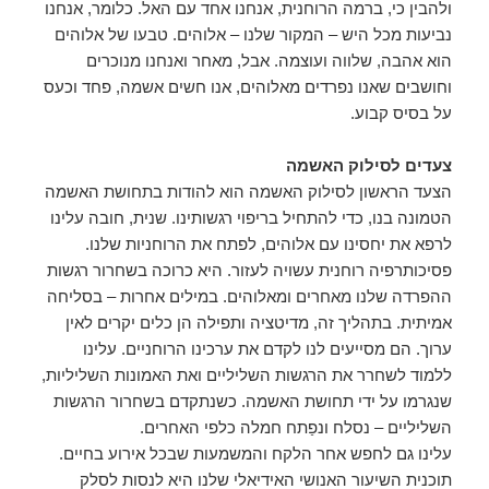
ולהבין כי, ברמה הרוחנית, אנחנו אחד עם האל. כלומר, אנחנו
נביעות מכל היש – המקור שלנו – אלוהים. טבעו של אלוהים
הוא אהבה, שלווה ועוצמה. אבל, מאחר ואנחנו מנוכרים
וחושבים שאנו נפרדים מאלוהים, אנו חשים אשמה, פחד וכעס
על בסיס קבוע.
צעדים לסילוק האשמה
הצעד הראשון לסילוק האשמה הוא להודות בתחושת האשמה
הטמונה בנו, כדי להתחיל בריפוי רגשותינו. שנית, חובה עלינו
לרפא את יחסינו עם אלוהים, לפתח את הרוחניות שלנו.
פסיכותרפיה רוחנית עשויה לעזור. היא כרוכה בשחרור רגשות
ההפרדה שלנו מאחרים ומאלוהים. במילים אחרות – בסליחה
אמיתית. בתהליך זה, מדיטציה ותפילה הן כלים יקרים לאין
ערוך. הם מסייעים לנו לקדם את ערכינו הרוחניים. עלינו
ללמוד לשחרר את הרגשות השליליים ואת האמונות השליליות,
שנגרמו על ידי תחושת האשמה. כשנתקדם בשחרור הרגשות
השליליים – נסלח ונפַתח חמלה כלפי האחרים.
עלינו גם לחפש אחר הלקח והמשמעות שבכל אירוע בחיים.
תוכנית השיעור האנושי האידיאלי שלנו היא לנסות לסלק