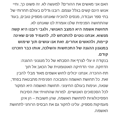
האם אני מאשים את ההורים? למעשה לא. זה פשוט כך, וחיי
אנוש הינם קשים בגלל עצמם. רובנו גדלים בעולם תחרותי של
בתי ספר ועבודה, מנסים להוכיח שאנחנו מספיק טובים, בעוד
שהתחושה הפנימית שלנו אומרת לנו שאנחנו לא.
תחושת אשמה היא המצב האנושי, ולגבי רובנו היא קשה
מנשוא. אנחנו נוטים להתכחש לה, להעמיד פנים שאינה
קיימת, ולהאשים אחרים. זאת אנו עושים תוך שימוש
במנגנון ההגנה של התכחשות והשלכה, אותו כבר הזכרנו
קודם.
בנקודה זו עלי לצרף את הסבתא של כל מנגנוני ההגנה:
הדחקה. זוהי הדחיקה האוטומטית של הכאב אל תוך
תת-ההכרה. אנחנו יכולים לחוש אשמים מאוד מבלי להבין
זאת. כל תחושת האשמה והמבוכה הפנימית מתבטאת בפחד,
שנאה, ועימות בעולם החיצוני. תחושת האשמה היא המקור
לכל הסכסוכים האנושיים. למרות שהתוויתי את הסיבות
הפסיכולוגיות לתחושת האשמה, שהן חשובות – הן אינן
מעמיקות מספיק. עלינו לחקור גם את הבסיס הרוחני לתחושת
האשמה.