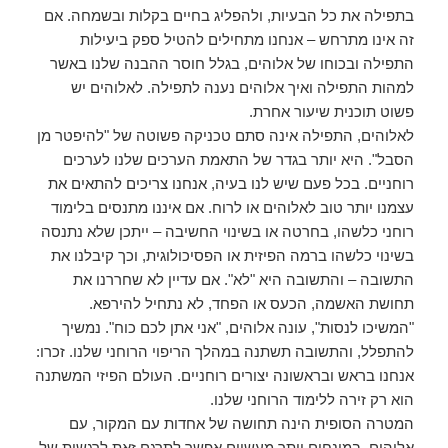
בתפילה את כל הבעיות, ולהפליג בחיים בקלות ובשמחה. אם
זה אינו מתרחש – אנחנו מתחילים להטיל ספק ביעילות
התפילה ובכוחו של אלוהים, בגלל חוסר ההבנה שלנו באשר
למהות התפילה ואיך אלוהים נענה לתפילה. לאלוהים יש
פשוט תוכנית שיעור אחרת.
לאלוהים, התפילה אינה סתם טכניקה פשוטה של "להיפטר מן
הסבל". היא יותר בגדר של התאמת הערכים שלנו לערכים
רוחניים. בכל פעם שיש לנו בעיה, אנחנו צריכים להתאים את
עצמנו יותר טוב לאלוהים או לרוח. אם איננו מתנסים בלימוד
רוחני כלשהו, בחרטה או בשינוי החשיבה – ייתכן שלא נתנסה
בשינוי כלשהו ברמה הפיזית או הפסיכולוגית, וכך קיבלנו את
התשובה – והתשובה היא "לא". אם עדיין לא שחררנו את
תחושת האשמה, הכעס או הפחד, לא נתחיל להירפא.
"המשיכו לנסות", עונה אלוהים, "אני אתן לכם כוח". נמשיך
להתפלל, והתשובה תשתנה במהלך הריפוי הרוחני שלנו. זכרו:
אנחנו בראש ובראשונה יצורים רוחניים. העולם הפיזי המשתנה
הוא רק זירה ללימוד הרוחני שלנו.
המטרה הסופית הינה תחושה של אחדות עם המקור, עם
אלוהים. במונחים יותר מעשיים אפשר לתרגם זאת לרגשות של