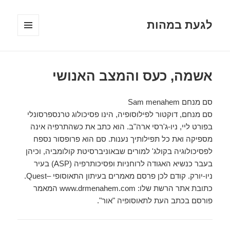
לגעת במהות
תפריטים
ווידג'טים
אשמה, כעס והמצב האנושי
סם מנחם Sam menahem
סם מנחם, דוקטור לפילוסופיה, הינו פסיכולוג טרנספרסונלי
בפורט ליי, ניו-ג'רסי ארה"ב. הוא כתב את כשהתרפיה אינה
מספיקה ואת כל תפילותיך נענות. סם הוא פרופסור נספח
לפסיכולוגיה בקולג' למורים שבאוניברסיטת קולומביה, וכיהן
בעבר כנשיא האגודה לרוחניות ופסיכותרפיה (ASP) בעיר
ניו-יורק. קודם לכן פרסם מאמרים בעיתון התאוסופי –Quest.
כתובת אתר הרשת שלו: www.drmenahem.com המאמר
פורסם בכתב העת לתאוסופיה "אור".