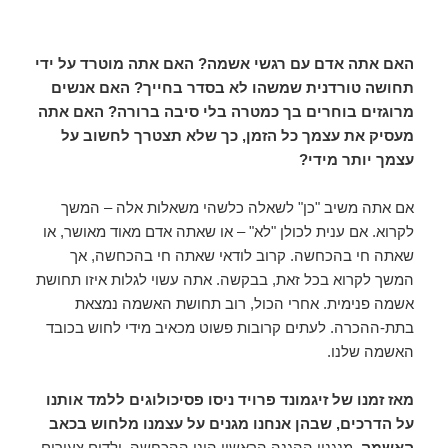
האם אתה אדם עם רגשי אשמה? האם אתה מוטרד על ידי
תחושה טורדנית שמשהו לא בסדר בחייך? האם אנשים
מרוגזים בוחרים בך כמטרה בלי סיבה ברורה? האם אתה
מעסיק את עצמך כל הזמן, כך שלא תצטרך לחשוב על
עצמך יותר מידי?
אם אתה משיב "כן" לשאלה כלשהי משאלות אלה – המשך
לקרוא. אם ענית לכולן "לא" – או שאתה אדם מאוד מאושר, או
שאתה חי בהכחשה. קרוב לודאי שאתה חי בהכחשה, אך
המשך לקרוא בכל זאת, בבקשה. אתה עשוי לגלות איזו תחושת
אשמה פנימית. אחרי הכול, רוב תחושת האשמה נמצאת
בתת-ההכרה. לעתים קרובות פשוט מכאיב מידי לחוש בכובד
האשמה שלנו.
מאז זמנו של זיגמונד פרויד ניסו פסיכולוגים ללמד אותנו
על הדרכים, שבהן אנחנו מגנים על עצמנו מלחוש בכאב
האשמה.
מנגנון ההגנה הראשון הינו ההכחשה. ילדים צעירים