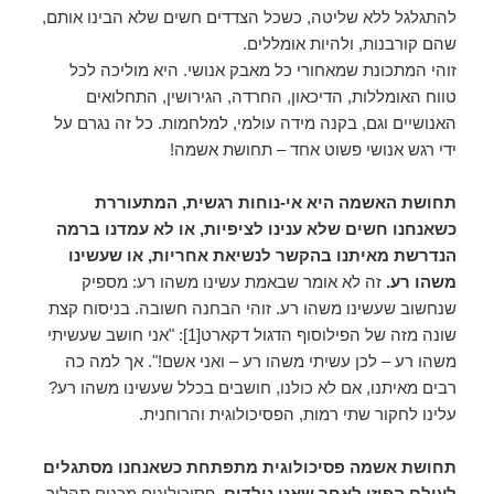
להתגלגל ללא שליטה, כשכל הצדדים חשים שלא הבינו אותם,
שהם קורבנות, ולהיות אומללים.
זוהי המתכונת שמאחורי כל מאבק אנושי. היא מוליכה לכל
טווח האומללות, הדיכאון, החרדה, הגירושין, התחלואים
האנושיים וגם, בקנה מידה עולמי, למלחמות. כל זה נגרם על
ידי רגש אנושי פשוט אחד – תחושת אשמה!
תחושת האשמה היא אי-נוחות רגשית, המתעוררת
כשאנחנו חשים שלא ענינו לציפיות, או לא עמדנו ברמה
הנדרשת מאיתנו בהקשר לנשיאת אחריות, או שעשינו
משהו רע.
זה לא אומר שבאמת עשינו משהו רע: מספיק
שנחשוב שעשינו משהו רע. זוהי הבחנה חשובה. בניסוח קצת
שונה מזה של הפילוסוף הדגול דקארט[1]: "אני חושב שעשיתי
משהו רע – לכן עשיתי משהו רע – ואני אשם!". אך למה כה
רבים מאיתנו, אם לא כולנו, חושבים בכלל שעשינו משהו רע?
עלינו לחקור שתי רמות, הפסיכולוגית והרוחנית.
תחושת אשמה פסיכולוגית מתפתחת כשאנחנו מסתגלים
לעולם הפיזי לאחר שאנו נולדים.
פסיכולוגים מכנים תהליך