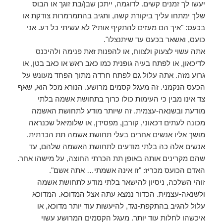
יעשו לך זמנים קשים. לדוגמה, ייתכן שבן/בת זוגך או הבוס
שלך ימתחו עליך ביקורת קשה, ותגיב בהתמרמרות צודקת או
בכעס: "איך הם מעזים להתקיף אותי? לא עשיתי כל רע. אני
כועס, ואשאר בכעס עד שיתנצלו".
אתה עשוי לצעוק ולצווח, או להפנות זאת פנימה ולהיכנס
לדיכאון, או לפתח בעיה גופנית כמו כאב ראש או כאב בטן, או
גרוע מזה. אתה עלול גם לפתח חרדה מתוך הפחד מעונש על
הכעס הנקמני. זה מעגל קסמים מרושע. הנורא מכל הוא, שאף
צד אינו מבין כי העימות כולו כרוך בתחושת אשמה בלתי
מודעת ובשנאה-עצמית. זה שיותר מודע לתחושת האשמה
מכונה לעתים דכאוני, קורבן, מפסידן, או שלומיאל שכנראה
מושך אליו אנשים אחרים בעלי תחושת אשמה תת הכרתית.
אנשים אלה כה בלתי מודעים לתחושת האשמה שלהם, עד
שהם מקרינים אותה באופן תת הכרתי החוצה, על מישהו אחר.
האדם הכועס מכריז: "זו אינה אשמתי… אתה אשם".
זוהי השלכה, ניסיון להישאר בלתי מודע לתחושת אשמה
ולשנאה-עצמית. הכדור נמצא עתה אצל המדוכא. המדוכא
עלול להגיב בהתקפת-נגד, להיעשות עוד יותר מדוכא, או
איכשהו לחלות עוד יותר. מעגל הקסמים המרושע עשוי