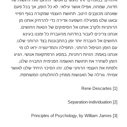
חדווה, שמחה, אפילו אושר עילאי. לא כל הזמן, אך בכל פעם
שאנחנו מכוּוְנָנַים היטב. תחושת העצמי שמקורה בגוף הפיזי
ובאגו שלנו מפעילה השפעה אדירה כדי להרחיק אותנו מן
הרוחניות ולקרב אותנו אל הסיפוקים של הנאות החושים.
אנחנו צריכים לעבור בהדרגה מהעברת כל זמננו בעינוג
החושים אל העברת יותר זמן בהתבוננות בצד הרוחני שלנו.
עם הזמן הטיפול הרוחני, התפילה והמדיטציה יראו לנו מי
אנחנו באמת: הוויות רוחניות, במסע הרפתקאות אנושי. הגיע
הזמן לשחרר את תחושת האשמה הפנימית החבויה שלנו,
ולפתח את העצמי הרוחני שלנו. זהו הסיכוי היחיד שלנו לאושר
אמיתי. גורלה של האנושות ממתין להחלטתנו המשותפת.
[1] Rene Descartes
[2] Separation-individuation
[3] Principles of Psychology, by William James