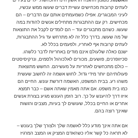
לעתים קרובות מכחישים עשיית דברים שעשו ממש עכשיו,
לעיני המבוגרים. אפילו כשמעמתים אותם עם הדברים – הם
מכחישים. רק עם ההתבגרות מתחילים אנשים להודות במה
שעשו. כשהם מתבגרים עוד – הם לומדים לקבל את התוצאות
של מה שעשו. בדרך כלל זה לא מתרחש עד גיל ההתבגרות,
לעתים קרובות אף לאחריו, ולפעמים בכלל לא.
ישנם כאלה שלעולם אינם מודים באחריות לדבר כלשהו.
סכיזופרנים, פושעים, מכורים לאלכוהול ולסמים, ונרקיסיסטים
– כולם מתכחשים לאחריות על מעשיהם. החשש מתוצאות
פעולותיהם יותר מידי גדול. לחוש אשמה זה לחשוב שעשית
משהו רע. בבית המשפט, האשמה דורשת עונש. החיים הם
כמו בית משפט. אם אתה מאמין שאתה אשם – כבר תמצא
איזו דרך להיענש על כך. רוב הזמן העונש מגיע בצורת אנשים
אחרים או החיים בכלל, שעושים לך בעיות, מצבים ורגשות
שאינך רוצה בהם.
אם אתה אינך מודע כלל לאשמה שלך ולצורך שלך בעונש –
לא תראה כל קשר אליו כשהאדם המציק או המצב המרגיז