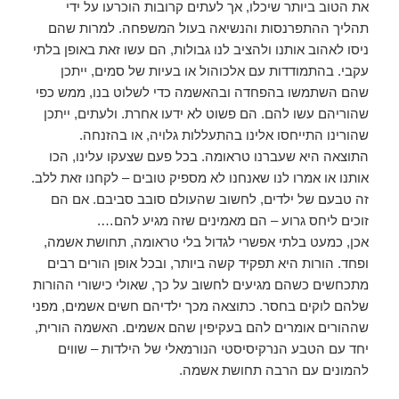
את הטוב ביותר שיכלו, אך לעתים קרובות הוכרעו על ידי
תהליך ההתפרנסות והנשיאה בעול המשפחה. למרות שהם
ניסו לאהוב אותנו ולהציב לנו גבולות, הם עשו זאת באופן בלתי
עקבי. בהתמודדות עם אלכוהול או בעיות של סמים, ייתכן
שהם השתמשו בהפחדה ובהאשמה כדי לשלוט בנו, ממש כפי
שהוריהם עשו להם. הם פשוט לא ידעו אחרת. ולעתים, ייתכן
שהורינו התייחסו אלינו בהתעללות גלויה, או בהזנחה.
התוצאה היא שעברנו טראומה. בכל פעם שצעקו עלינו, הכו
אותנו או אמרו לנו שאנחנו לא מספיק טובים – לקחנו זאת ללב.
זה טבעם של ילדים, לחשוב שהעולם סובב סביבם. אם הם
זוכים ליחס גרוע – הם מאמינים שזה מגיע להם….
אכן, כמעט בלתי אפשרי לגדול בלי טראומה, תחושת אשמה,
ופחד. הורות היא תפקיד קשה ביותר, ובכל אופן הורים רבים
מתכחשים כשהם מגיעים לחשוב על כך, שאולי כישורי ההורות
שלהם לוקים בחסר. כתוצאה מכך ילדיהם חשים אשמים, מפני
שההורים אומרים להם בעקיפין שהם אשמים. האשמה הורית,
יחד עם הטבע הנרקיסיסטי הנורמאלי של הילדות – שווים
להמונים עם הרבה תחושת אשמה.