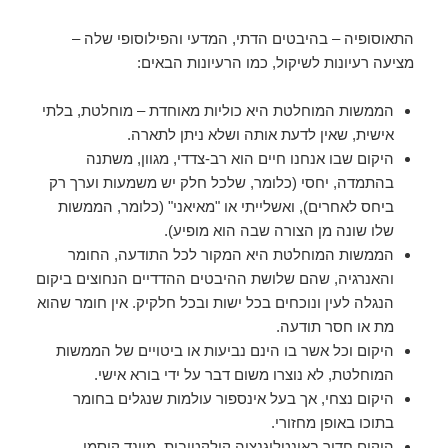
התאוסופיה – בהיבטים הדתי, המדעי והפילוסופי שלה –
מציעה רעיונות לשיקול, כמו הרעיונות הבאים:
הממשות המוחלטת היא כוליות מאוחדת – מוחלטת, בלתי
אישית, שאין לדעת אותה ושלא ניתן לתארה.
היקום שבו אנחנו חיים הוא רב-צדדי, מגוון, משתנה
בהתמדה, יחסי (כלומר, שלכל חלק יש משמעות וערך רק
ביחס לאחרים), ואשלייתי או "מאיאני" (כלומר, הממשות
שלו שונה מן הצורה שבה הוא מופיע).
הממשות המוחלטת היא המקור לכל התודעה, החומר
והאנרגיה, שהם שלושת ההיבטים ההדדיים הנחוצים ביקום
הנגלה לעין ונוכחים בכל ישות ובכל חלקיק. אין חומר שהוא
מת או חסר תודעה.
היקום וכל אשר בו הינם נביעות או ביטויים של הממשות
המוחלטת, לא נוצרו משום דבר על ידי בורא אישי.
היקום נצחי, אך בעל אינספור עולמות שנגלים בחומר
בתוכו באופן מחזורי.
היקום חדור באינטליגנציה קולקטיבית, מיינד קוסמי,