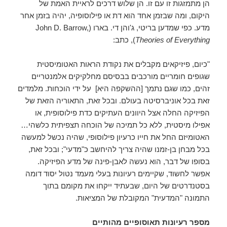
הן מתמזגות זו עם זו. הן שלוש דרכים לראיית האמת של
היקום, ומה שבזמן אחד הוא דת או פילוסופיה, יהיה בזמן אחר
מדע. כפי שמדען בריטי, ג'והן די. בארו (John D. Barrow,
Theories of Everything
), כתב:
"כיום, פיזיקאים מקבלים את נקודת הראות האטומיסטית
שגופים חומריים מורכבים בבסיסם מחלקיקים אלמנטריים
זהים, כמו שגם נתמך [ההשקפה היא] על ידי הוכחות. מלמדים
זאת בכל אוניברסיטה בעולם. ובכל זאת, התאוריה הזאת של
הפיזיקה החלה אצל היוונים העתיקים כדת פילוסופית, או
אפילו מיסטית, ללא כל תמיכה של הוכחה תצפיתית כלשהי…
האטומיזם החל את חייו כרעיון פילוסופי, שהיה נכשל למעשה
בכל מבחן בן-זמנו שהיה צריך להיחשב כ"מדעי"; ובכל זאת,
בסופו של דבר, הוא נעשה לאבן-פינה של מדע הפיזיקה.
אפשר לחשוד, שקיימים רעיונות בעלי מעמד נטול יסוד דומה
בסטנדרטים של היום, שבעתיד ייקחו את מקומם בתוך
התמונה "המדעית" המקובלת של המציאות.
מספר רעיונות תאוסופיים מהותיים