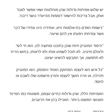
יש שלוש אמיתות גדולות שהן מוחלטות ושאי אפשר לאבד
אותן, אבל צריכות להישאר דוממות מהיעדר כושר דיבור.
"נישמת-האדם בת-אלמוות היא, ועתידה הינו עתידו של דבר
אשר צמיחתו ויפעתו אין להם שיעור.
"היסוד המעניק חיּוּת שוכן בתוכנו ומחוצה לנו, הוא חי לעד
ולעולם מיטיב. לא תוכל לשמוע אותו ולא לראותו, בחוש-הריח
לא תתפשנו, אך המבקש להשיגו ישיגנו.
"כל איש הוא לעצמו המחוקק האחד והפוסק, הוא המעניק
תהילה, או זורה חושך לעצמו וחורץ מישפטו-שלו לשבט או
לחסד.
האמיתות הללו, שהן גדולות כחיים עצמם, פשוטות כמו המיינד
האנושי הפשוט ביותר. האכילו בהן את הרעבים.
עברית: ענת כהן