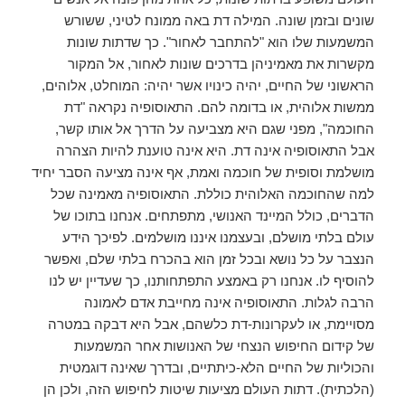
שונים ובזמן שונה. המילה דת באה ממונח לטיני, ששורש
המשמעות שלו הוא "להתחבר לאחור". כך שדתות שונות
מקשרות את מאמיניהן בדרכים שונות לאחור, אל המקור
הראשוני של החיים, יהיה כינויו אשר יהיה: המוחלט, אלוהים,
ממשות אלוהית, או בדומה להם. התאוסופיה נקראה "דת
החוכמה", מפני שגם היא מצביעה על הדרך אל אותו קשר,
אבל התאוסופיה אינה דת. היא אינה טוענת להיות הצהרה
מושלמת וסופית של חוכמה ואמת, אף אינה מציעה הסבר יחיד
למה שהחוכמה האלוהית כוללת. התאוסופיה מאמינה שכל
הדברים, כולל המיינד האנושי, מתפתחים. אנחנו בתוכו של
עולם בלתי מושלם, ובעצמנו איננו מושלמים. לפיכך הידע
הנצבר על כל נושא ובכל זמן הוא בהכרח בלתי שלם, ואפשר
להוסיף לו. אנחנו רק באמצע התפתחותנו, כך שעדיין יש לנו
הרבה לגלות. התאוסופיה אינה מחייבת אדם לאמונה
מסויימת, או לעקרונות-דת כלשהם, אבל היא דבקה במטרה
של קידום החיפוש הנצחי של האנושות אחר המשמעות
והכוליות של החיים הלא-כיתתיים, ובדרך שאינה דוגמטית
(הלכתית). דתות העולם מציעות שיטות לחיפוש הזה, ולכן הן