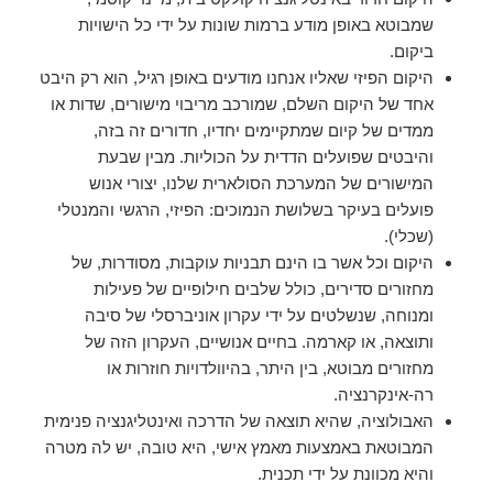
שמבוטא באופן מודע ברמות שונות על ידי כל הישויות
ביקום.
היקום הפיזי שאליו אנחנו מודעים באופן רגיל, הוא רק היבט
אחד של היקום השלם, שמורכב מריבוי מישורים, שדות או
ממדים של קיום שמתקיימים יחדיו, חדורים זה בזה,
והיבטים שפועלים הדדית על הכוליות. מבין שבעת
המישורים של המערכת הסולארית שלנו, יצורי אנוש
פועלים בעיקר בשלושת הנמוכים: הפיזי, הרגשי והמנטלי
(שכלי).
היקום וכל אשר בו הינם תבניות עוקבות, מסודרות, של
מחזורים סדירים, כולל שלבים חילופיים של פעילות
ומנוחה, שנשלטים על ידי עקרון אוניברסלי של סיבה
ותוצאה, או קארמה. בחיים אנושיים, העקרון הזה של
מחזורים מבוטא, בין היתר, בהיוולדויות חוזרות או
רה-אינקרנציה.
האבולוציה, שהיא תוצאה של הדרכה ואינטליגנציה פנימית
המבוטאת באמצעות מאמץ אישי, היא טובה, יש לה מטרה
והיא מכוונת על ידי תכנית.