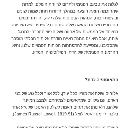
לגלות את טבעם הפנימי ולתרום לרווחת העולם. למרות
שהחוכמה הזאת הוצעה במהלך הדורות תחת שמות שונים
ובשפות רבות, המהות הבסיסית שלה זהה, יהיו ההיבטים
החיצוניים ושיטת ההצגה שלה שונים ככל שיהיו. היא מצביעה
במיוחד על הממשות של אחווה ושל הציווי ההכרחי לתרגל
אותה; אבל היא גם נותנת ראייה חודרת אל תוך הבלתי מוסבר
שמסביבנו, ומסייעת להתפתחות הכוחות הסמויים שלנו; והיא
ההרמוניה הפנימית של הדת, הפילוסופיה והמדע.
התאוסופיה כדת?
אלוהים שולח את מוריו בכל עידן, לכל אזור ולכל גזע של בני
האדם, עם גילויים שמתאימים לצמיחתם ולמצב המיינד
שלהם, ולא נותן את תחום האמת לשלטון האנוכי של גזע אחד
בלבד. ג'יימס ראסל לואל (James Russell Lowell, 1819-91).
העולם משופע בדתות שונות, כל אחת מהן פונה אל אנשים