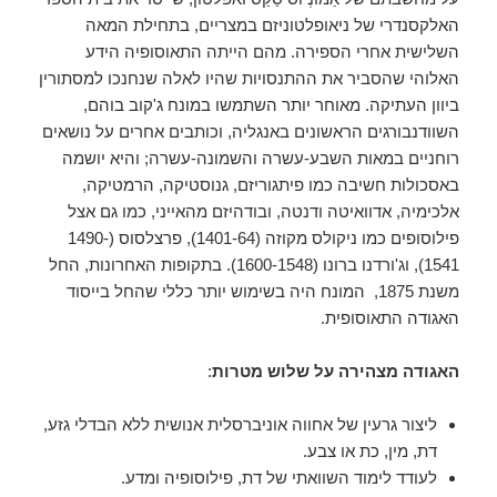
האלקסנדרי של ניאופלטוניזם במצריים, בתחילת המאה
השלישית אחרי הספירה. מהם הייתה התאוסופיה הידע
האלוהי שהסביר את ההתנסויות שהיו לאלה שנחנכו למסתורין
ביוון העתיקה. מאוחר יותר השתמשו במונח ג'קוב בוהם,
השוודנבורגים הראשונים באנגליה, וכותבים אחרים על נושאים
רוחניים במאות השבע-עשרה והשמונה-עשרה; והיא יושמה
באסכולות חשיבה כמו פיתגוריזם, גנוסטיקה, הרמטיקה,
אלכימיה, אדוואיטה ודנטה, ובודהיזם מהאייני, כמו גם אצל
פילוסופים כמו ניקולס מקוזה (1401-64), פרצלסוס (1490-
1541), וג'ורדנו ברונו (1600-1548). בתקופות האחרונות, החל
משנת 1875, המונח היה בשימוש יותר כללי שהחל בייסוד
האגודה התאוסופית.
האגודה מצהירה על שלוש מטרות
:
ליצור גרעין של אחווה אוניברסלית אנושית ללא הבדלי גזע,
דת, מין, כת או צבע.
לעודד לימוד השוואתי של דת, פילוסופיה ומדע.