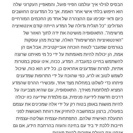
הבסיס לגילוי איך עולמנו הפיזי פועל, והמאפיין העקרוני שלה
הוא חיפוש בלתי אישי אחר האמת. אך כל המדענים החושבים
כיום ודאי יסכימו עם ההצהרה של אחד מן החכמים המזרחיים
הגדולים: "כל תגלית גדולה של המדע הייתה קודם אינטואיציה
מרשימה". התאוסופיה מושיטה את ידה לתוך האזור של
"האינטואיציות המרשימות" האלה, שרבות מהן עוסקות
בגורמים שמעבר לטווח הוכחה אובייקטיבית. אבל אם הן
אמת, הן יכולות להיות מאומתות על ידי כל מי מאיתנו שרוצה
להשתמש בחיינו כמעבדה. המדע, ככזה, אינו עוסק במטרות
אתיות, למרות שמדענים אחראים כן. כל ידע הוא כוח, שיכול
לשמש לטוב או לרע, כפי שהוכח על ידי התרופות שמדענים
פיתחו כדי לשלוט במחלות מצד אחד, ומכשירי ההרס שהמדע
המציא למלחמות מאידך. התאוסופיה, עם שהיא מצביעה על
דרכים חדשות לידיעה פנימית, גם מלמדת שידיעה כזו יכולה
להיות מושגת באופן בטוח רק על ידי אלה שמכינים את עצמם
בפעולה, ברצון ובמחשבה להחזיק את רווחת האנושות לפני
התועלת האישית שלהם. התפתחות-עצמית ושליטה-עצמית
חייבות ללכת יד ביד עם בחינה והעזה בהרחבת הידע, אם גם
אנחנו וגם העולם אמורים להיות מוגנים.