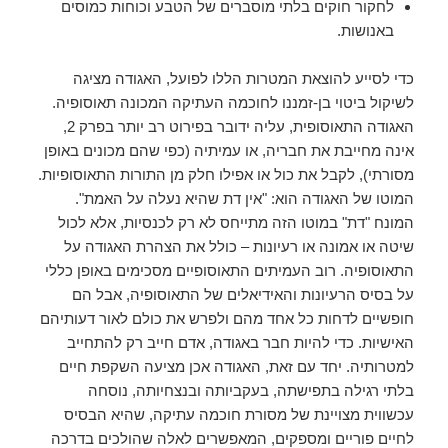
לחקור חוקים בלתי מוסברים של הטבע וכוחות כמוסים
באנושות.
כדי לסייע להוצאת המטרות הללו לפועל, האגודה מציגה
לשיקול ביטוי בן-זמננו לחוכמה העתיקה המכונה תאוסופיה.
האגודה התאוסופית, עליה ידובר בפירוט רב יותר בפרק 2,
אינה מחייבת את חבריה, או עמיתיה (כפי שהם מכונים באופן
מסורתי), לקבל את כול או אפילו חלק מן התורות התאוסופיות.
המוטו של האגודה הוא: "אין דת שהיא נעלה על האמת".
המונח "דת" במוטו הזה מתייחס לא רק לכנסיות, אלא לכול
שיטה או אמונה או רעיונות – כולל את הצהרת האגודה על
התאוסופיה. רוב העמיתים התאוסופיים מסכימים באופן כללי
על בסיס הרעיונות והאידיאלים של התאוסופיה, אבל הם
חופשיים לדחות כל אחד מהם ולפרש את כולם לאור דעותיהם
האישיות. כדי להיות חבר באגודה, אדם חייב רק להתחייב
למטרותיה. יחד עם זאת, האגודה אכן מציעה השקפת חיים
בלתי רגילה בתפישתה, בעקביותה ובנצחיותה, נוסחה
עכשווית מצויינת של מסורת חוכמה עתיקה, שהיא הבסיס
לחיים פוריים ומספקים, המאפשרים לאלה שהולכים בדרכה