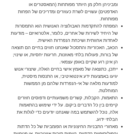
ומביניהן חלק מן היותר מפותחות (המאסטרים או
האדפטים) עשויים לשרת כעוזרים ומדריכים של הפחות
מפותחות.
המפתח להתקדמות האבולוציה האנושית הוא התמסרות
של היחיד לשירות של אחרים, כלומר, אלטרואיזם – מודעות
לאחדות אחוותית ושיכחת הנפרדות האישית.
הכאב, האכזריות והתסכול שאנחנו חווים בחיים הם תוצאה
של בורות, פעולות בלתי מאוזנות, חריגות יחסיות, או שינוי;
הן אינן רוע שקיים באופן עצמאי.
ייתכן, כתוצאה של מאמץ אישי בחיים האלה, שיצורי אנוש
יגיעו באמצעות ידע אינטואיטיבי, או התנסות מיסטית,
למודעות מלאה של אי-הנפרדות שלהם מן הממשות
המוחלטת.
התאמות, הקבלות, קשרים משמעותיים ודפוסים חוזרים
קיימים בין כל הדברים ביקום. על ידי שימוש בהתאמות
אלה, נוכל להשתמש במה שאנחנו יודעים כדי לגלות את
הבלתי ידוע.
מאחורי התבניות החיצוניות או הפומביות של כל הדתות
והפילוסופיות הדתיות, קיימות תורות אזוטריות, או פנימיות,