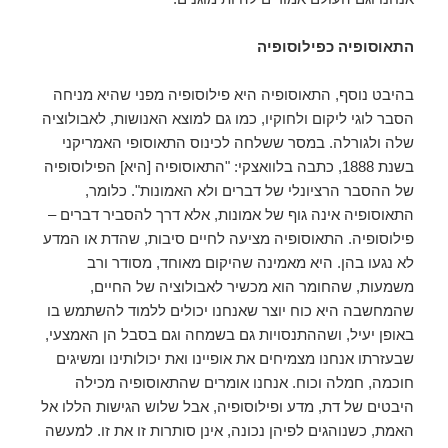
התאוסופיה כפילוסופיה
בהיבט נוסף, התאוסופיה היא פילוסופיה מפני שהיא מניחה
הסבר לוגי ליקום ולחוקיו, כמו גם למוצא האנושות, לאבולוציה
שלה ולגורלה. במסר ששלחה לכינוס התאוסופי האמריקני
בשנת 1888, כתבה בלוואצקי: "התאוסופיה [היא] הפילוסופיה
של ההסבר הרציונלי של דברים ולא האמונות". כלומר,
התאוסופיה אינה גוף של אמונות, אלא דרך להסביר דברים –
פילוסופיה. התאוסופיה מציעה לחיים סיבות, שהדת או המדע
לא נגעו בהן. היא מאמינה שהיקום מאוחד, מסודר ורב
משמעות, שהחומר הוא מכשיר לאבולוציה של החיים,
שהמחשבה היא כוח יוצר שאנחנו יכולים ללמוד להשתמש בו
באופן יעיל, ושההתנסויות גם בשמחה וגם בסבל הן האמצעי,
שבעזרתו אנחנו מצמיחים את אופיינו ואת יכולותינו ומשיגים
חוכמה, חמלה וכוח. אנחנו אומרים שהתאוסופיה מכילה
היבטים של דת, מדע ופילוסופיה, אבל שלוש הגישות הללו אל
האמת, כשנוהגים לפיהן נכונה, אינן סותרות זו את זו. למעשה