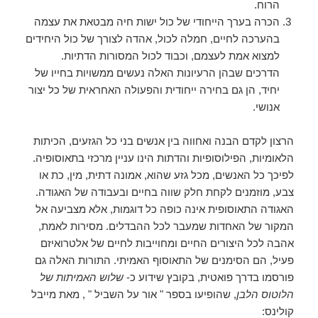
הרוח.
הכרה בערך הייחודי של כול ישות חיה מבטאת את עצמה
בהערכה לחיים, חמלה לכול, אהדה לצורך של כול היחידים
למצוא אמת לעצמם, וכבוד לכול המסורות הדתיות.
הדרכים שבהן הרעיונות האלה נעשים ממשויות בחייו של
יחיד, הן גם בחירה ייחודית והפעולה האחראית של כל יצור
אנושי.
הרצון לקדם הבנה ואחווה בין אנשים בני כל הגזעים, הכיתות
הלאומיות, הפילוסופיות והדתות הינו עניין מרכזי בתאוסופיה.
לפיכך כל האנשים, מכל גזע שהוא, אמונה דתית, מין, כת או
צבע, מוזמנים לקחת חלק שווה בחיים ובעבודה של האגודה.
האגודה התאוסופית אינה כופה כל דוגמות, אלא מצביעה אל
המקור של האחדות שמעבר לכל ההבדלים. מסירות לאמת,
אהבה לכל היצורים החיים ומחוייבות לחיים של אלטרואיזם
פעיל, הם הסימנים של התאוסוף האמיתי. התורות האלה גם
פורסמו בדרך פואטית, בקובץ שידוע כ-
שלוש האמיתות של
הלוטוס הלבן
, שהופיעו בספר " אור על השביל " , מאת מייבל
קולינס: