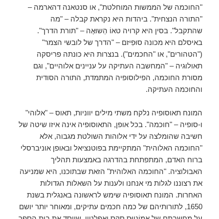
"החוכמה של הממשות המוחלטת", או סנטאנה דהארמה –
"התורה הנצחית". ביהדות היא נקראת קבלה – "מה
שהתקבל". בסין היא קרויה טאוֹ הְשוּאֶה – "תורת הדרך".
באיסלם היא מכונה סוּפִיזם – "הדרך של לובשי הצמר"
("הטהורים", או "החכמים"). בנצרות היא כונתה פריסקה
תאולוגיה – "המחשבה העתיקה על עניינים אלוהיים", וגם
מסורת החוכמה, הפילוסופיה המתמדת, התורה הסודית
והחוכמה העתיקה.
המונח תאוסופיה נלקח משתי מילים יווניות, תאוס – "אלוהי"
ו-סופיה – "חוכמה". בכל אופן, התאוסופיה אינה איזו שיטה של
חשיבה שהומלצה על ידי אלוהות השולטת מגבוה, אלא
"החוכמה האלוהית" המתקיימת בפוטנציאל ובאופן אוניברסלי
ברוח האדם, המתפתחת בהדרגה באמצעות תהליך
האבולוציה. "החוכמה האלוהית" הזאת שבתוכנו, היא שמניעה
את רצוננו לגלות מי אנחנו ולענות על השאלות הגדולות
האחרות. המונח תאוסופיה שימש לראשונה באנגלית בשנת
1650, לתורותיהם של כמה חכמים עתיקים, ומאוחר יותר יושם
על מחשבתם של אַמוֹנְיוּס סַקַס ואפלטון, שייסד את בית הספר