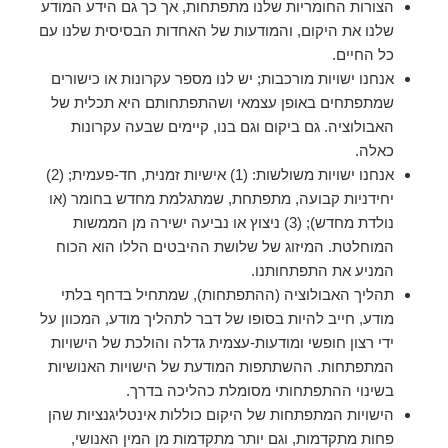
הצורות החומריות שלנו מתפתחות, אך כך גם הידע המודע
שלנו את היקום, והמודעות של האחדות הבסיסית שלנו עם
כל החיים.
אנחנו ישויות מורכבות; יש לנו מספר עקרונות או כישורים
שמתפתחים באופן עצמאי ושהתפתחותם היא תכלית של
האבולוציה. גם ביקום וגם בנו, קיימים שבעה עקרונות
כאלה.
אנחנו ישויות משולשות: (1) אישיות זמנית, חד-פעמית; (2)
יחידניות קבועה, מתפתחת, שמתגלמת מחדש בחומר (או
נולדת מחדש); (3) ניצוץ או נביעה ישירה מן הממשות
המוחלטת. המיזוג של שלושת ההיבטים הללו הוא הכוח
המניע את התפתחותנו.
תהליך האבולוציה (ההתפתחות), שמתחיל בדחף בלתי
מודע, חייב להיות בסופו של דבר לתהליך מודע, המכוון על
ידי רצון חופשי ומודעות-עצמית גדלה והולכת של הישויות
המתפתחות. ההשתתפות המודעת של הישויות האנושיות
בשינוי ההתפתחותי מסומלת כהליכה בדרך.
הישויות המתפתחות של היקום כוללות אינטליגנציות שהן
פחות מתקדמות, וגם יותר מתקדמות מן המין האנושי,