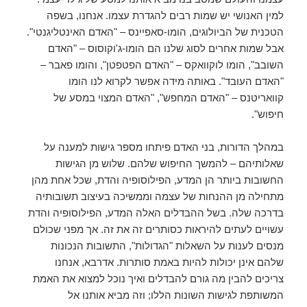
למין האנושי יש שמות רבים להגדרת עצמו. אנחנו, בשפה
הטכנית של הביולוגים, הומו-סאפיינס – "האדם האינטליגנטי".
אבל שמות אחרים לסוג שלנו הם הומו-ג'וקוסוס – "האדם
השובב", הומו לוקוואקס – "האדם הפטפטן", והומו פאבר –
"האדם העובד". באותה מידה אפשר לקרוא לנו הומו
קוואריטנס – "האדם המחפש", "האדם המצוי במסע של
חיפוש".
במהלך הדורות, בני האדם פיתחו מספר גישות למענה על
שאלותיהם – להמשך החיפוש שלהם. שלוש מן הגישות
החשובות ביותר הן המדע, הפילוסופיה והדת, שכל אחת מהן
מתחילה מן ההנחות של עצמה וממשיכה בעיצוב תשובותיה
בדרכה שלה. בשל ההבדלים האלה המדע, הפילוסופיה והדת
עשויים לעתים להיראות כסותרים זה את זה. אך מפני שכולם
מנסים לענות על השאלות "הגדולות", התשובות הנכונות
שלהם אינן יכולות להיות באמת סותרות. אדרבא, אנחנו
צריכים להבין מה גורם להבדלים ואיך נוכל למצוא את האמת
המשותפת לגישות השונות הללו; וזה מביא אותנו אל