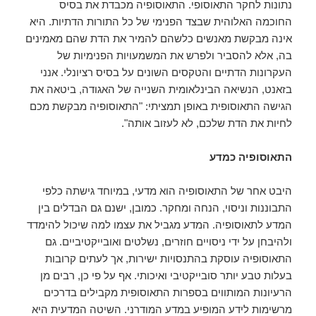
נתונות לחקר התאוסופי. התאוסופיה מכבדת את בסיס
החוכמה האלוהית שבצד הפנימי של כל התורות הדתיות. היא
אינה מבקשת מאנשים כלשהם להמיר את הדת שהם מאמינים
בה, אלא להסביר ולפרש את המשמעויות הפנימיות של
העקרונות הדתיים והטקסים השונים על בסיס רציונלי. אנני
בזאנט, הנשיאה הבינלאומית השנייה של האגודה, ביטאה את
הגישה התאוסופית באופן תמציתי: "התאוסופיה מבקשת מכם
לחיות את הדת שלכם, לא לעזוב אותה".
התאוסופיה כמדע
היבט אחר של התאוסופיה הוא מדעי, במיוחד גישתה כלפי
התבוננות וניסוי, הנחה ומחקר. כמובן, ישנם גם הבדלים בין
המדע לתאוסופיה. המדע מגביל את עצמו למה שיכול להימדד
ולהיבחן על ידי ניסויים חוזרים, נשלטים ואובייקטיביים. גם
התאוסופיה עוסקת בהתנסויות ישירות, אך לעתים קרובות
בעלות טבע יותר סובייקטיבי ואיכותי. אף על פי כן, רבים מן
הרעיונות המותווים בספרות התאוסופית מקבילים בדרכים
מרשימות לידע המופיע במדע המודרני. השיטה המדעית היא