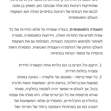
שמחזיקות רעיונות כמו אלה שנכתבו כאן. מאמץ בן-זמננו
לבטא את הבסיס של רעיונות בסיסיים כאלה הוא השקפת
העולם התאוסופית:
האגודה התאוסופית
, בעודה שומרת על מלוא החירות של כל
עמית לפרש את התורות האלה, הידועות כתאוסופיה, מסורה
לשימור ולמימוש החוכמה הנצחית, המגלמת גם את השקפת
העולם והחזון של ההתמרה-העצמית האנושית. המסורת הזאת
מיוסדת על מספר הנחות בסיסיות:
היקום וכל הקיים בו הם כוליות אחת הקשורה הדדית
ומצויה בתלות הדדית.
כל ישות קיימת – מאטום ועד גלקסיה – נטועה באותה
ממשות אוניברסלית, בוראת-חיים. הממשות הזאת חדורה
בכול, אך לעולם אי אפשר יהיה לסכמה בחלקיה, מאחר
שהיא מרוממת את כל הביטויים שלה. היא מגלה את עצמה
בתהליכים התכליתיים, המסודרים ומלאי המשמעות של
הטבע כמו גם בפנימיות העמוקה ביותר של המיינד ושל